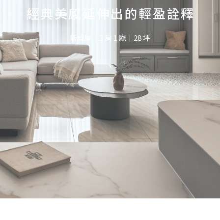
經典美感延伸出的輕盈詮釋
新成屋｜3 房 1 廳｜28 坪