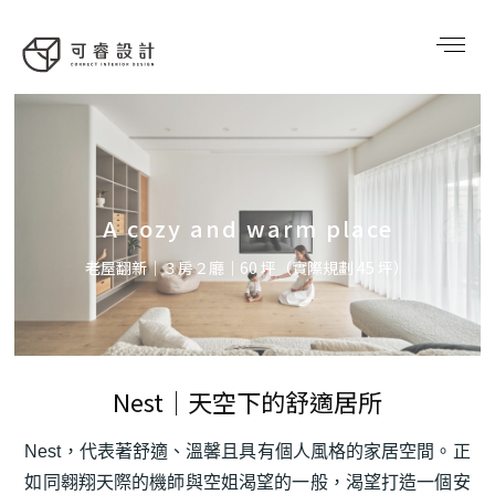
A cozy and warm place
老屋翻新｜３房２廳｜60 坪（實際規劃 45 坪）
Nest｜天空下的舒適居所
Nest，代表著舒適、溫馨且具有個人風格的家居空間。正
如同翱翔天際的機師與空姐渴望的一般，渴望打造一個安