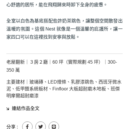
心舒適的居所，能在飛翔歸來時卸下全身的疲憊。
全室以白色為基底搭配些許奶茶跳色，讓整個空間散發出
溫暖的氛圍。這個 Nest 就像是一個溫馨的庇護所，讓一
家四口可以在這裡找到安寧與放鬆。
老屋翻新｜３房２廳｜60 坪（實際規劃 45 坪）｜300-
350 萬
主要建材｜玻璃磚、LED燈條、乳膠漆跳色、西班牙微水
泥、低甲醛系統板材、Finfloor 大板超耐磨木地板、班傑
明摩爾超耐磨漆
連結作品全文
分享 :