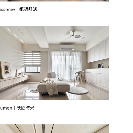
Lissome｜紙語舒活
Lumen｜映間時光