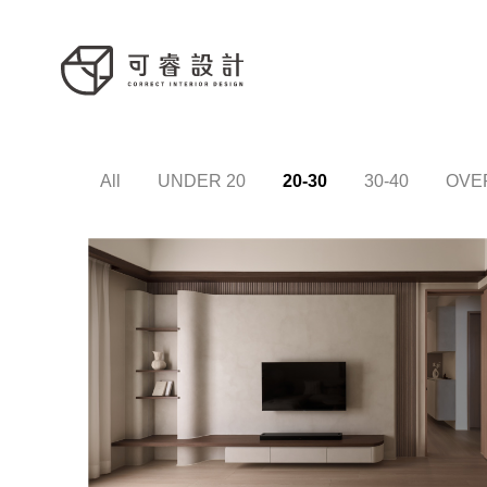
All
UNDER 20
20-30
30-40
OVE